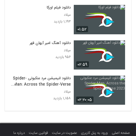
دانلود فیلم اورکا
میلاد
۱,۱۹۳ بازدید
۰۱:۵۲
دانلود آهنگ امیر آیهان قهر
میلاد
۹۵۶ بازدید
۰۲:۵۹
دانلود انیمیشن مرد عنکبوتی Spider-
Man: Across the Spider-Verse
2023
میلاد
۱,۱۵۸ بازدید
۰۲:۲۰:۰۵
صفحه اصلی
ورود به پنل کاربری
عضویت در سایت
قوانین سایت
درباره ما