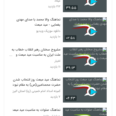
میلاد
۲۱۲ بازدید
۳۹:۵۵
نماهنگ والا محمد با صدای مهدی
یغمایی - عید مبعث
دانلود موزیک ویدیو
۱۰ بازدید
۰۲:۵۸
مشروح سخنان رهبر انقلاب خطاب به
ملت ایران به‌ مناسبت عید مبعث و
سال نو
اخبار
۱۱ بازدید
۳۹:۱۳
نماهنگ عید مبعث روز انتخاب شدن
حضرت محمدامین(ص) به مقام نبوت
کمیته امداد امام خمینی (ره) استان البرز
۷ بازدید
۰۴:۴۳
نماهنگ صلوات به مناسبت عید مبعث