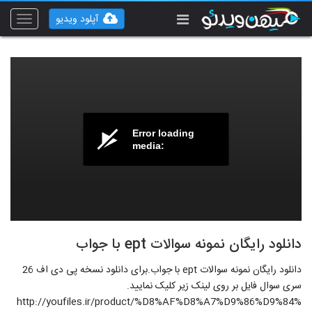
آپلود ویدیو
Toggle
vigation
Error loading
media:
دانلود رایگان نمونه سوالات ept با جواب
دانلود رایگان نمونه سوالات ept با جواب.برای دانلود نسخه پی دی اف 26
سری سوال فایل بر روی لینک زیر کلیک نمایید.
http://youfiles.ir/product/%D8%AF%D8%A7%D9%86%D9%84%