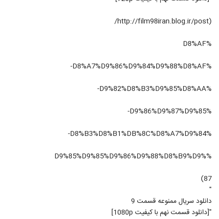
(http://film98iran.blog.ir/post/
%D8%AF
%D8%A7%D9%86%D9%84%D9%88%D8%AF-
%D9%82%D8%B3%D9%85%D8%AA-
%D9%86%D9%87%D9%85-
%D8%B3%D8%B1%DB%8C%D8%A7%D9%84-
%D9%85%D9%85%D9%86%D9%88%D8%B9%D9%
87)
"
دانلود سریال ممنوعه قسمت 9
"[دانلود قسمت نهم با کیفیت 1080p]