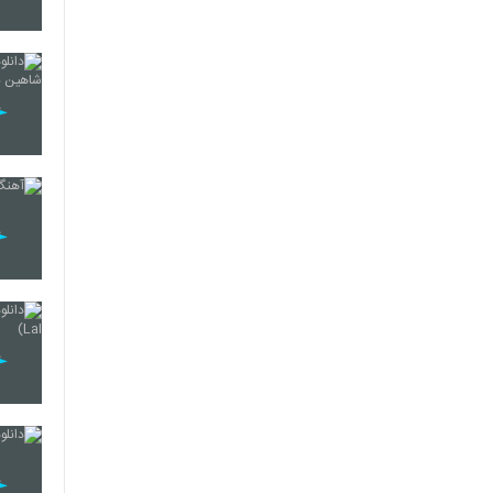
90
91
92
93
94
95