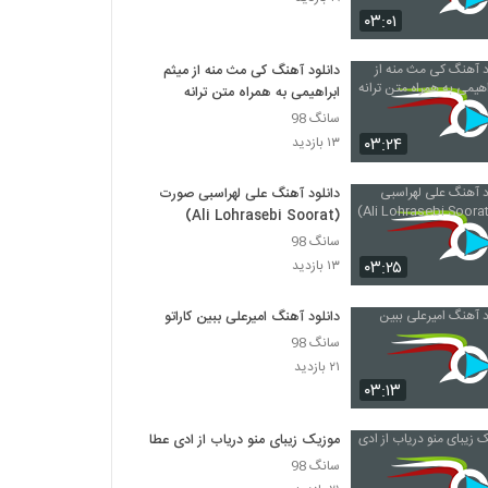
آهنگ علی پارسا بنام بمون واسم
۰۳:۰۱
۴,۹۹۵ بازدید
دانلود آهنگ کی مث منه از میثم
ابراهیمی به همراه متن ترانه
آهنگ بد نشو از محمد چناری(پاپ)
۷۷۱ بازدید
سانگ 98
۰۳:۲۴
۱۳ بازدید
دانلود آهنگ تریپل بند مال منی
دانلود آهنگ علی لهراسبی صورت
۲,۱۹۸ بازدید
(Ali Lohrasebi Soorat)
سانگ 98
۰۳:۲۵
۱۳ بازدید
آهنگ سالار (جدید) بنام دستامو ول نکن
۱,۱۰۴ بازدید
دانلود آهنگ امیرعلی ببین کاراتو
سانگ 98
دانلود آهنگ محمدرضا هدایتی من دیوانه نیستم
۲۱ بازدید
۱,۰۳۶ بازدید
۰۳:۱۳
موزیک زیبای منو دریاب از ادی عطار
موزیک زیبای عاشق شدن از محسن ابراهیم زاده
سانگ 98
۳,۶۳۷ بازدید