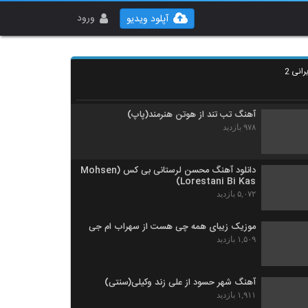
غلامرضا صنعتگر آهنگ دروغ سفید
۸۸۵ بازدید
ورود
آپلود ویدیو
دانلود آهنگ آروم آروم از سیاوش قمصری
انی 2
۱,۰۳۹ بازدید
آهنگ تب تند از هوتن هنرمند(پاپ)
۹۷۸ بازدید
دانلود آهنگ محسن لرستانی بی کس (Mohsen
Lorestani Bi Kas)
۵,۰۷۲ بازدید
موزیک زیبای همه چی هست از سهراب ام جی
۱,۵۰۹ بازدید
آهنگ شهر حسود از علی زند وکیلی(سنتی)
۱,۹۱۱ بازدید