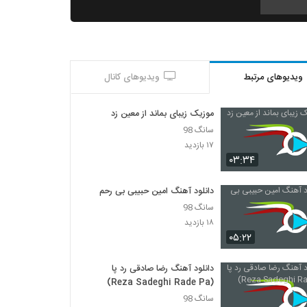
دانلود آهنگ مرتضی سرمدی امیدمو نگیر
(Morteza Sarmadi Omidamo Nagir)
۲,۱۰۹ بازدید
ویدیوهای مرتبط
ویدیوهای کانال
دانلود آهنگ رفتی که برگردی از عماد حامدی به
همراه متن ترانه
۴,۴۱۶ بازدید
موزیک زیبای بماند از معین زد
سانگ 98
آهنگ ادوارد بنام کی به جز تو
۱۷ بازدید
۱,۶۸۱ بازدید
۰۳:۳۴
دانلود آهنگ امین حبیبی بی رحم
آهنگ دریای عشق از فرزین فروزان(پاپ)
سانگ 98
۸۹۶ بازدید
۱۸ بازدید
۰۵:۲۲
دانلود آهنگ نفس از احمدرضا شهریاری
۱,۱۲۳ بازدید
دانلود آهنگ رضا صادقی رد پا
(Reza Sadeghi Rade Pa)
سانگ 98