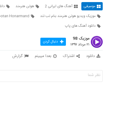
موسیقی
آهنگ های ایرانی 2
هوتن هنرمند
دانل
موزیک ویدیو هوتن هنرمند بنام تب تند
otan Honarmand
دانلود آهنگ های پاپ
موزیک 98
دنبال کردن
۲۱ مرداد ۱۳۹۷
دانلود
اشتراک
بعدا میبینم
گزارش