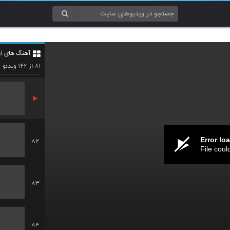
79
آهنگ های ایر
80
۱۴۲
۸۱
از
ویدئو
Error lo
82
File coul
83
84