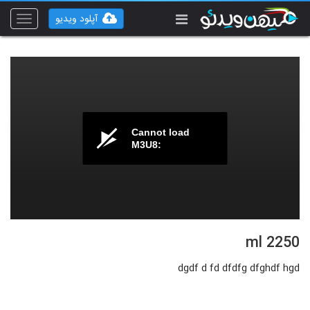
آپلود ویدیو
Toggle
vigation
Cannot load
M3U8:
ml 2250
dgdf d fd dfdfg dfghdf hgd