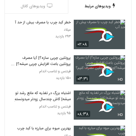
ویدیوهای مرتبط
ویدیوهای کانال
خطر کبد چرب با مصرف بیش از حد آب
میلاد
۲۹۳ بازدید
۰۲:۰۸
پروتئین چربی سازه؟| آیا مصرف
پروتئین باعث افزایش چربی میشه؟|
چقدر پروتئین مصرف کنیم؟
فیتنس و تناسب اندام
۱۵۰ بازدید
۰۳:۳۱
HD
اشتباه بزرگ در تغذیه که مانع رشد تو
میشه| کاش چندسال زودتر میدونستم!!
فیتنس و تناسب اندام
۹۵ بازدید
۰۸:۳۸
HD
بهترین میوه برای مبارزه با کبد چرب
میلاد