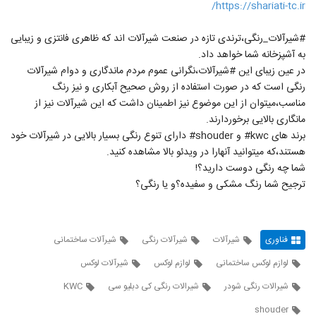
https://shariati-tc.ir/
#شیرآلات_رنگی،ترندی تازه در صنعت شیرآلات اند که ظاهری فانتزی و زیبایی
به آشپزخانه شما خواهد داد.
در عین زیبای این #شیرآلات،نگرانی عموم مردم ماندگاری و دوام شیرآلات
رنگی است که در صورت استفاده از روش صحیح آبکاری و نیز رنگ
مناسب،میتوان از این موضوع نیز اطمینان داشت که این شیرآلات نیز از
مانگاری بالایی برخوردارند.
برند های kwc# و shouder# دارای تنوع رنگی بسیار بالایی در شیرآلات خود
هستند،که میتوانید آنهارا در ویدئو بالا مشاهده کنید.
شما چه رنگی دوست دارید؟!
ترجیح شما رنگ مشکی و سفیده؟و یا رنگی؟
فناوری
شیرآلات
شیرآلات رنگی
شیرآلات ساختمانی
لوازم لوکس ساختمانی
لوازم لوکس
شیرآلات لوکس
شیرالات رنگی شودر
شیرالات رنگی کی دبلیو سی
KWC
shouder