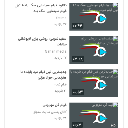
7
دانلود فیلم سینمایی سگ بند+ تیزر
فیلم سینمایی سگ بند
دانلود فیلم این زن ها ساخته عباس رزیجی
fatima
۳,۲۰۰ بازدید
۲۶ بازدید
۰۰:۴۴
8
سفیدشویی؛ روشی برای لاپوشانی
دانلود فیلم ایرانی کلاغ پر
جنایات
۵,۶۷۹ بازدید
9
Gahan media
۱۷ بازدید
۰۳:۲۸
دانلود فیلم چراغی در مه به کارگردانی پناه بر خدا
رضایی
10
جدیدترین تیزر فیلم مرد بازنده با
۱,۰۵۸ بازدید
هنرنمایی جواد عزتی
فیلم ترین
دانلود فیلم بیتابی بیتا
۲۱ بازدید
۵,۸۵۶ بازدید
۰۰:۵۳
11
فیلم گل مهربونی
دانلود فیلم سیانور با لینک مستقیم و کیفیت
کانال رسمی سایت مدیلو
عالی
12
۲۸ بازدید
۱,۷۹۹ بازدید
۰۱:۰۳
HD