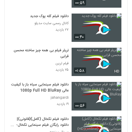
۰۰:۵۹
دانلود فیلم وروجک ها با لینک مستقیم و
کیفیت عالی
دانلود فیلم کله پوک جدید
19
۲,۰۳۵ بازدید
کانال رسمی سایت مدیلو
۲۷ بازدید
فیلم ایرانی من کارگرم
۰۰:۴۰
۲,۱۲۳ بازدید
20
تریلر فیلم بی همه چیز ساخته محسن
قرایی
دانلود فیلم سینمایی بیتابی بیتا
فیلم ترین
۱,۳۲۶ بازدید
21
۲۵ بازدید
۰۱:۵۸
HD
دانلود فیلم اطراف آرامش با کیفیت عالی
دانلود فیلم سینمایی سیاه باز با کیفیت
۴۶۳ بازدید
22
عالی 1080p Full HD BluRay
jahangardi
۱۹ بازدید
دانلود فیلم بغض با کیفیت عالی
۰۰:۵۶
۱,۵۰۱ بازدید
23
دانلود فیلم تکخال (کامل)(قانونی)|
دانلود رایگان فیلم سینمایی تکخال-
دانلود فیلم قصه پریا به کارگردانی فریدون
(online)(HD)
سریال ممنوعه