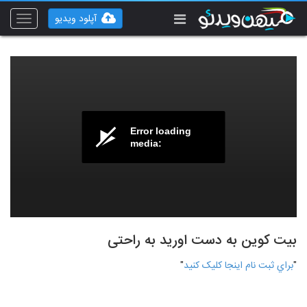
آپلود ویدیو
Toggle
vigation
Error loading
media:
بیت کوین به دست اورید به راحتی
"
براي ثبت نام اينجا کليک کنيد
"