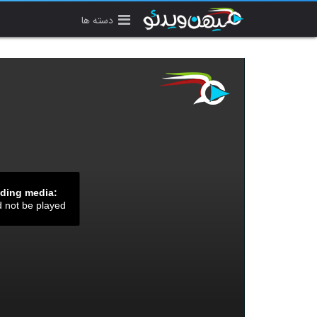
دسته ها
ading media:
d not be played