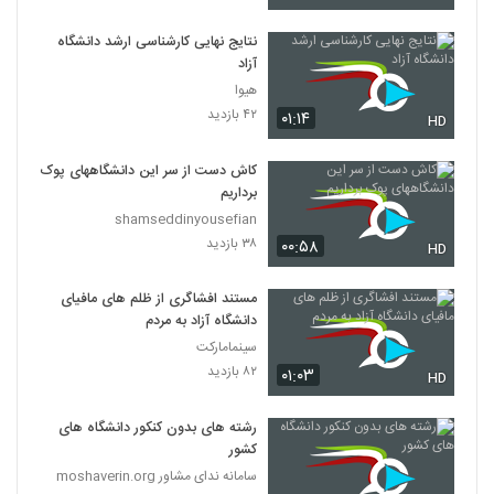
مصاحبه رئیس دانشگاه آزاد در برنامه دست خط
نتایج نهایی کارشناسی ارشد دانشگاه
25 بهمن 1398
آزاد
19
۱۸۳ بازدید
هیوا
۴۲ بازدید
۰۱:۱۴
HD
کاش دست از سر این دانشگاههای پوک
برداریم
shamseddinyousefian
۳۸ بازدید
۰۰:۵۸
HD
مستند افشاگری از ظلم های مافیای
دانشگاه آزاد به مردم
سینمامارکت
۸۲ بازدید
۰۱:۰۳
HD
رشته های بدون کنکور دانشگاه های
کشور
سامانه ندای مشاور moshaverin.org