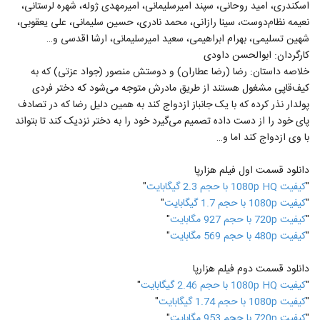
اسکندری، امید روحانی، سپند امیرسلیمانی، امیرمهدی ژوله، شهره لرستانی،
نعیمه نظام‌دوست، سینا رازانی، محمد نادری، حسین سلیمانی، علی یعقوبی،
شهین تسلیمی، بهرام ابراهیمی، سعید امیرسلیمانی، ارشا اقدسی و…
کارگردان: ابوالحسن داودی
خلاصه داستان: رضا (رضا عطاران) و دوستش منصور (جواد عزتی) که به
کیف‌قاپی مشغول هستند از طریق مادرش متوجه می‌شود که دختر فردی
پولدار نذر کرده که با یک جانباز ازدواج کند به همین دلیل رضا که در تصادف
پای خود را از دست داده تصمیم می‌گیرد خود را به دختر نزدیک کند تا بتواند
با وی ازدواج کند اما و…
دانلود قسمت اول فیلم هزارپا
"
کيفيت 1080p HQ با حجم 2.3 گیگابايت
"
"
کيفيت 1080p با حجم 1.7 گیگابايت
"
"
کيفيت 720p با حجم 927 مگابايت
"
"
کيفيت 480p با حجم 569 مگابايت
"
دانلود قسمت دوم فیلم هزارپا
"
کيفيت 1080p HQ با حجم 2.46 گیگابايت
"
"
کيفيت 1080p با حجم 1.74 گیگابايت
"
"
کيفيت 720p با حجم 953 مگابايت
"