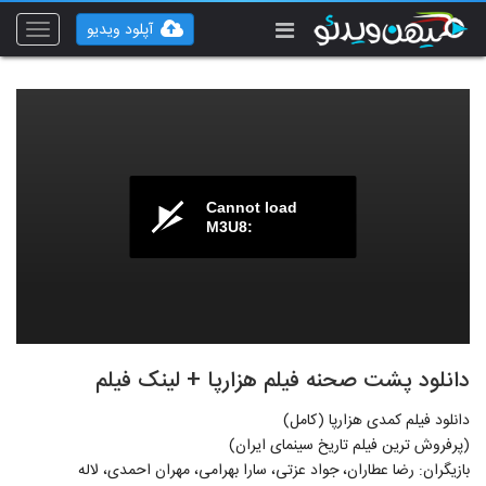
آپلود ویدیو
Toggle
vigation
Cannot load
M3U8:
دانلود پشت صحنه فیلم هزارپا + لینک فیلم
دانلود فیلم کمدی هزارپا (کامل)
(پرفروش ترین فیلم تاریخ سینمای ایران)
بازیگران: رضا عطاران، جواد عزتی، سارا بهرامی، مهران احمدی، لاله