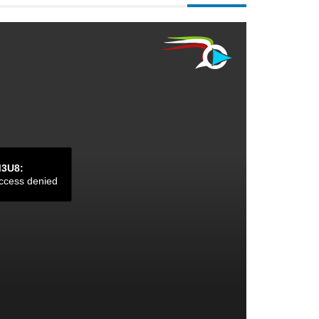
M3U8:
ccess denied