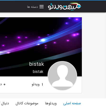
دسته ها
bistak
bistak
ویدئو
دن
0
1
صفحه اصلی
ویدئوها
موضوعات کانال
دنبال 