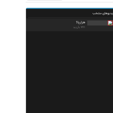
یدیوهای منتخب
هزارپا1
۷۷۱ بازدید