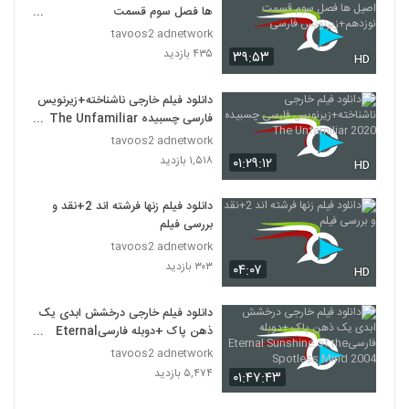
ها فصل سوم قسمت
نوزدهم+زیرنویس فارسی
tavoos2 adnetwork
۴۳۵ بازدید
۳۹:۵۳
HD
دانلود فیلم خارجی ناشناخته+زیرنویس
فارسی چسبیده The Unfamiliar
2020
tavoos2 adnetwork
۱,۵۱۸ بازدید
۰۱:۲۹:۱۲
HD
دانلود فیلم زنها فرشته اند 2+نقد و
بررسی فیلم
tavoos2 adnetwork
۳۰۳ بازدید
۰۴:۰۷
HD
دانلود فیلم خارجی درخشش ابدی یک
ذهن پاک +دوبله فارسیEternal
Sunshine of the Spotless
tavoos2 adnetwork
Mind 2004
۵,۴۷۴ بازدید
۰۱:۴۷:۴۳