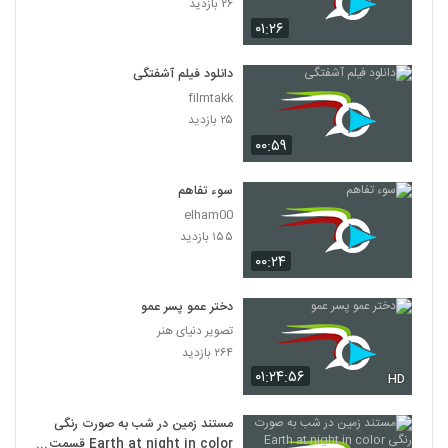
۲۶ بازدید
۰۱:۲۶
دانلود فیلم آشفتگی
filmtakk
۲۵ بازدید
۰۰:۵۹
سوء تفاهم
elham00
۱۵۵ بازدید
۰۰:۲۴
دختر عمو پسر عمو
تصویر دنیای هنر
۲۶۴ بازدید
۰۱:۲۴:۵۶
HD
مستند زمین در شب به صورت رنگی
Earth at night in color قسمت