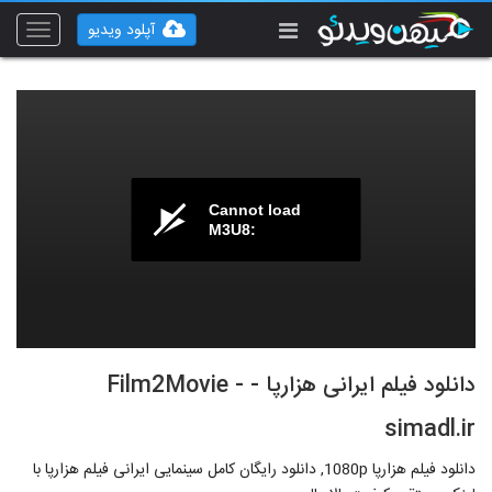
آپلود ویدیو
Toggle
vigation
Cannot load
M3U8:
دانلود فیلم ایرانی هزارپا - Film2Movie -
simadl.ir
دانلود فیلم هزارپا 1080p, دانلود رایگان کامل سینمایی ایرانی فیلم هزارپا با