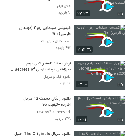
پنجم
حلال فیلم
۹۱ بازدید
۲۷:۲۷
HD
انیمیشن‌ سینمایی ریو ۲ (دوبله ی
فارسی) Rio
رسانه کانال کارتون لند
۴۹۲ بازدید
۰۱:۱۶:۴۹
تریلر مستند نابغه ریاضی مریم
میرزاخانی دوبله فارسی Secrets of
the Surface 2020
دانلود فیلم و سریال
۱۷ بازدید
۰۳:۱۰
HD
دانلود رایگان قسمت 13 سریال
آقازاده+کیفیت بالا
tavoos2 adnetwork
۳۷۹ بازدید
۰۰:۴۱
HD
دانلود سریال The Originals اصیل