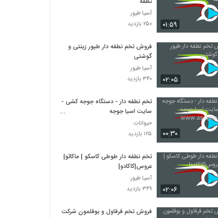
نطفه
آسیا طیور
۰۱:۵۹
۲۵۰ بازدید
فروش تخم نطفه دار طیور زینتی و
گوشتی
آسیا طیور
۰۲:۰۵
۳۴۰ بازدید
تخم نطفه دار - دستگاه جوجه کشی -
سایت اسیا جوجه
www.asiajooje.com
حیوانات
۰۰:۳۰
۱۲۵ بازدید
تخم نطفه دار طوطی کاسکو | ماکائو|
عروس|کاکادو|
آسیا طیور
۰۲:۰۶
۳۴۹ بازدید
فروش تخم قرقاول و بوقلمون شرکت