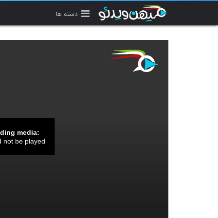
دسته ها
ading media:
d not be played