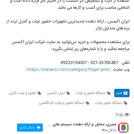
استفاده از کارت و تشخیص اثر انگشت را در اختیار کابر قراره داده است و
انتخابی مناسب برای کسب و کارها می باشد.
ایران اکسس ، ارائه دهنده جدیدترین تجهیزات حضور غیاب و کنترل تردد از
برندهای متداول بازار
برای مشاهده محصولات و خرید می‌توانید به سایت شرکت ایران اکسس
مراجعه نمائید و یا با شماره‌های زیر تماس بگیرید:
تلفن : 26706487-021 - 09223194307
وب سایت :
https://iranacs.com/category/finger-print/
فیلم
دستگاه حضور و غیاب
ایران اکسس
حضور و غیاب کارتی
دستگاه حضور غیاب
دستگاه حضور و غیاب اثرانگشتی
۲۱۵
مجری، مشاور و ارائه دهنده سیستم های امنیتی
دنبال کردن
۱۰ آذر ۱۴۰۰