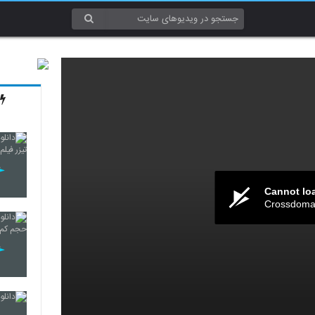
Cannot lo
Crossdomai