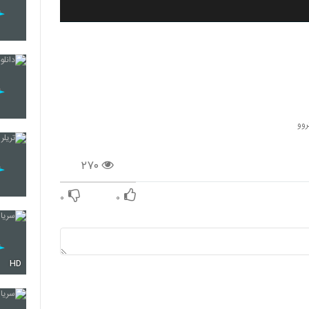
روو
۲۷۰
۰
۰
HD