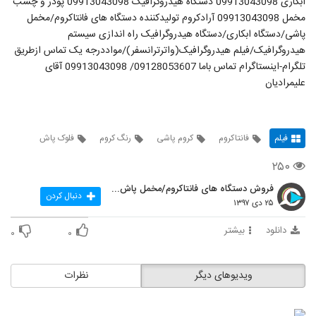
ابکاری 09913043098 دستگاه هیدروگرافیک 09913043098 پودر و چسب
مخمل 09913043098 آرادکروم تولیدکننده دستگاه های فانتاکروم/مخمل
پاشی/دستگاه ابکاری/دستگاه هیدروگرافیک راه اندازی سیستم
هیدروگرافیک/فیلم هیدروگرافیک(واترترانسفر)/مواددرجه یک تماس ازطریق
تلگرام-اینستاگرام تماس باما 09128053607/ 09913043098 آقای
علیمرادیان
فیلم
فانتاکروم
کروم پاشی
رنگ کروم
فلوک پاش
۲۵۰
فروش دستگاه های فانتاکروم/مخمل پاش/هیدروگرافیک
دنبال کردن
۲۵ دی ۱۳۹۷
دانلود
بیشتر
۰
۰
ویدیوهای دیگر
نظرات