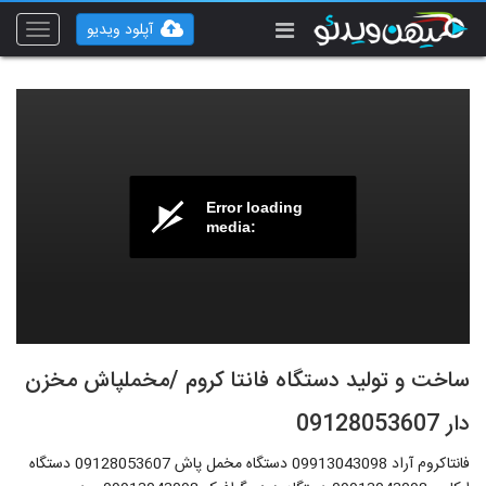
آپلود ویدیو
Toggle
vigation
Error loading
media:
ساخت و تولید دستگاه فانتا کروم /مخملپاش مخزن
دار 09128053607
فانتاکروم آراد 09913043098 دستگاه مخمل پاش 09128053607 دستگاه