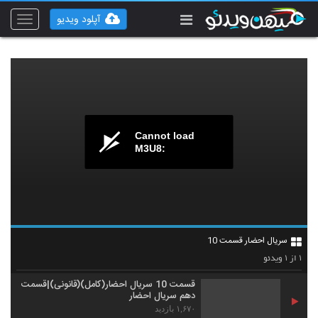
آپلود ویدیو
Toggle
vigation
Cannot load
M3U8:
سریال احضار قسمت 10
۱
۱
از
ویدئو
قسمت 10 سریال احضار(کامل)(قانونی)|قسمت
دهم سریال احضار
۱,۶۷۰ بازدید