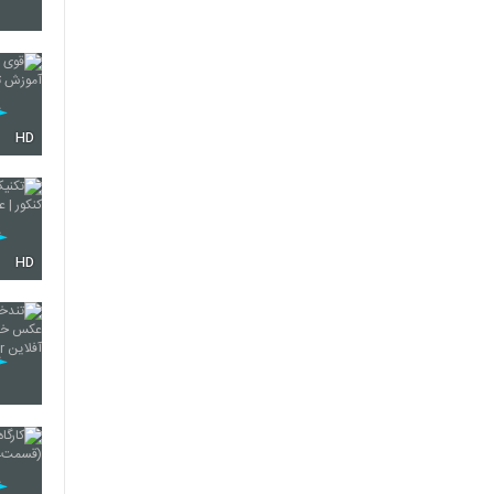
47
48
HD
49
HD
50
51
52