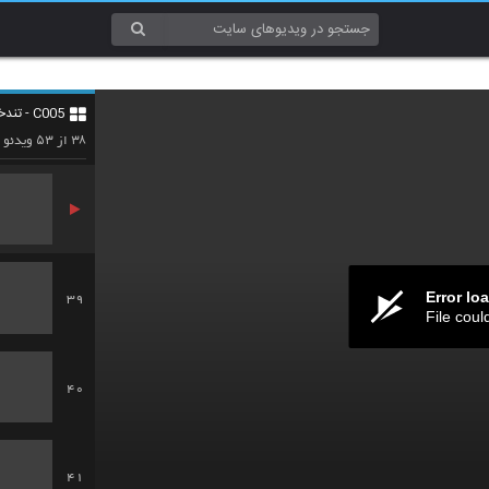
36
C005 - تندخوانی (Speed Reading)
37
۵۳
۳۸
از
ویدئو
Error lo
39
File coul
40
41