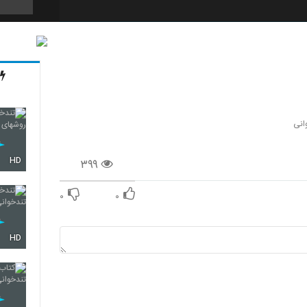
42
43
انی
HD
۳۹۹
44
۰
۰
45
HD
46