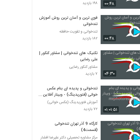
027047 - تندخوانی سری چهارم
۰۰:۴۸
۱۹۸ بازدید
۴۰۶ بازدید
قوی ترین و آسان ترین روش آموزش
تندخوانی
027048 - تندخوانی سری چهارم
تندخوانی و تقویت حافظه
۳۹۹ بازدید
۰۰:۴۸
۱۸۲ بازدید
027049 - تندخوانی سری چهارم
تکنیک های تندخوانی | مشاور کنکور |
۴۳۳ بازدید
علی رضایی
مشاور کنکور رضایی
۰۴:۳۰
۷ بازدید
027050 - تندخوانی سری چهارم
۳۸۱ بازدید
تندخوانی و پدیده ای بنام عکس
خوانی (فتوریدینگ) - وبینار آفلاین
mrphotoreading.ir
آموزش فتوریدینگ (عکس خوانی)
027051 - تندخوانی سری چهارم
۰۱:۰۱:۵۱
۷۲ بازدید
۴۲۳ بازدید
کارگاه 9 آذر تهران تندخوانی
027052 - تندخوانی سری چهارم
(قسمت4)
۴۴۷ بازدید
مرکز مشاوره تحصیلی دکتر علیرضا افشار