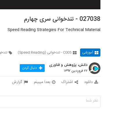
027038 - تندخوانی سری چهارم
Speed Reading Strategies For Technical Material
آموزشی
C005 - تندخوانی (Speed Reading)
تندخو
دانش، پژوهش و فناوری
دنبال کردن
۲۲ فروردین ۱۳۹۷
دانلود
اشتراک
بعدا میبینم
گزارش