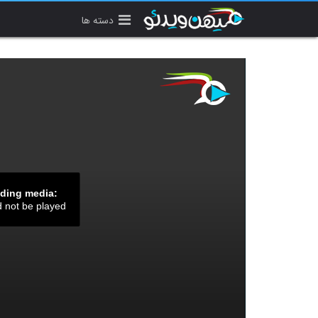
دسته ها
ading media:
d not be played