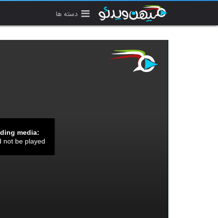
دسته ها
ading media:
d not be played