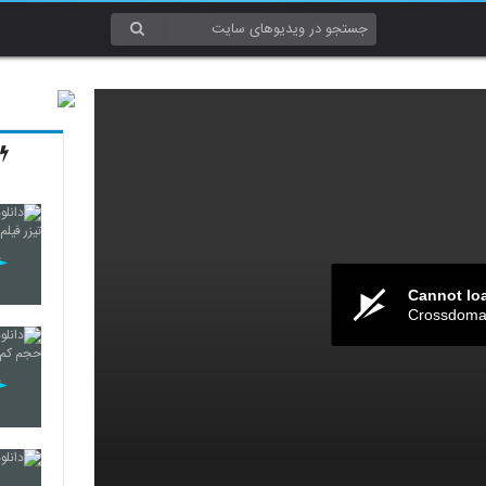
Cannot lo
Crossdomai