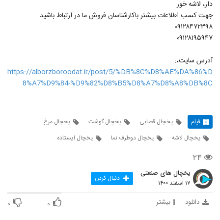
دار، لاشه خور
جهت کسب اطلاعات بیشتر باکارشناسان فروش ما در ارتباط باشید
۰۹۱۲۸۴۷۲۳۹۸
۰۹۱۲۸۱۹۵۹۴۷
آدرس سایت،:
https://alborzboroodat.ir/post/5/%DB%8C%D8%AE%DA%86%D
8%A7%D9%84-%D9%82%D8%B5%D8%A7%D8%A8%DB%8C
فیلم
یخچال قصابی
یخچال گوشت
یخچال مرغ
یخچال لاشه
یخچال دوطرف نما
یخچال ایستاده
۲۴
یخچال های صنعتی
دنبال کردن
۱۷ اسفند ۱۴۰۰
دانلود
بیشتر
۰
۰