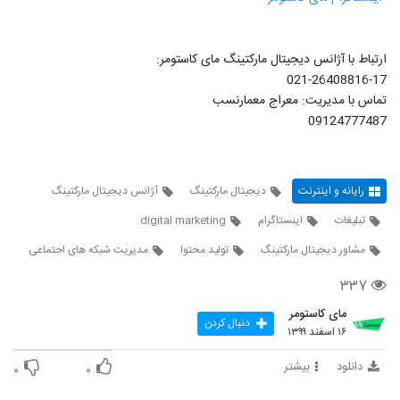
ارتباط با آژانس دیجیتال مارکتینگ مای کاستومر:
021-26408816-17
تماس با مدیریت: معراج معمارنسب
09124777487
رایانه و اینترنت
دیجیتال مارکتینگ
آژانس دیجیتال مارکتینگ
تبلیغات
اینستاگرام
digital marketing
مشاور دیجیتال مارکتینگ
تولید محتوا
مدیریت شبکه های اجتماعی
۳۳۷
مای کاستومر
دنبال کردن
۱۶ اسفند ۱۳۹۹
دانلود
بیشتر
۰
۰