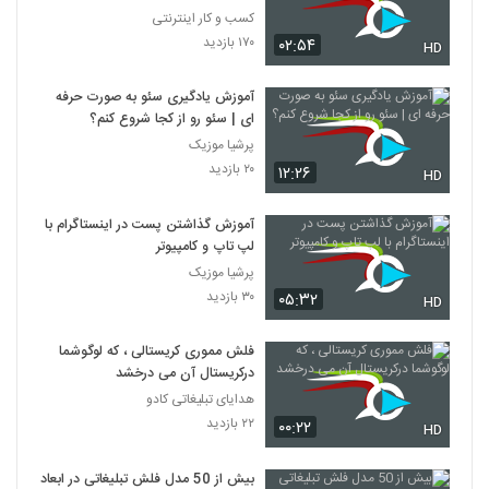
کسب و کار اینترنتی
۱۷۰ بازدید
۰۲:۵۴
HD
آموزش یادگیری سئو به صورت حرفه
ای | سئو رو از کجا شروع کنم؟
پرشیا موزیک
۲۰ بازدید
۱۲:۲۶
HD
آموزش گذاشتن پست در اینستاگرام با
لپ تاپ و کامپیوتر
پرشیا موزیک
۳۰ بازدید
۰۵:۳۲
HD
فلش مموری کریستالی ، که لوگوشما
درکریستال آن می درخشد
هدایای تبلیغاتی کادو
۲۲ بازدید
۰۰:۲۲
HD
بیش از 50 مدل فلش تبلیغاتی در ابعاد