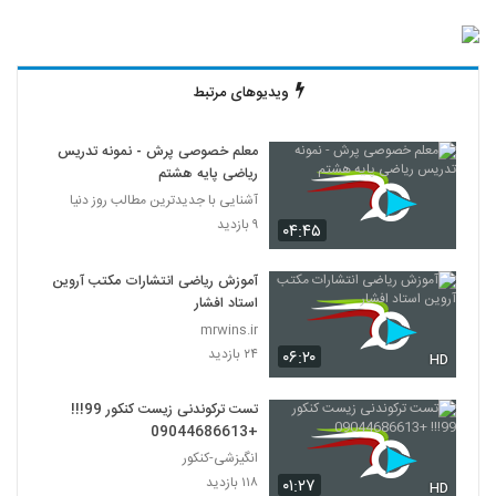
ویدیوهای مرتبط
معلم خصوصی پرش - نمونه تدریس
ریاضی پایه هشتم
آشنایی با جدیدترین مطالب روز دنیا
۹ بازدید
۰۴:۴۵
آموزش ریاضی انتشارات مکتب آروین
استاد افشار
mrwins.ir
۲۴ بازدید
۰۶:۲۰
HD
تست ترکوندنی زیست کنکور 99!!!
+09044686613
انگیزشی-کنکور
۱۱۸ بازدید
۰۱:۲۷
HD