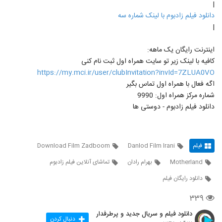
|
دانلود فیلم زادبوم با لینک شماره سه
|
اینترنت رایگان یک ماهه:
کافیه با لینک زیر تو سایت همراه اول ثبت نام کنی
https://my.mci.ir/user/clubInvitation?invId=7ZLUA0VO
اگه فعال با همراه اول تماس بگیر
شماره مرکز همراه اول: 9990
دانلود فیلم زادبوم - دوستی ها
فیلم
Danlod Film Irani
Download Film Zadboom
Motherland
بهرام رادان
تماشای آنلاین فیلم زادبوم
دانلود رایگان فیلم
۳۳۹
دانلود فیلم و سریال جدید و پرطرفدار
دنبال کردن