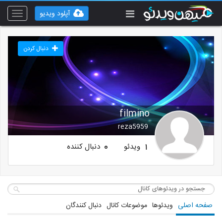
آپلود ویدیو
Toggle
vigation
دنبال کردن
filmino
reza5959
ویدئو
دنبال کننده
0
1
صفحه اصلی
ویدئوها
موضوعات کانال
دنبال کنندگان