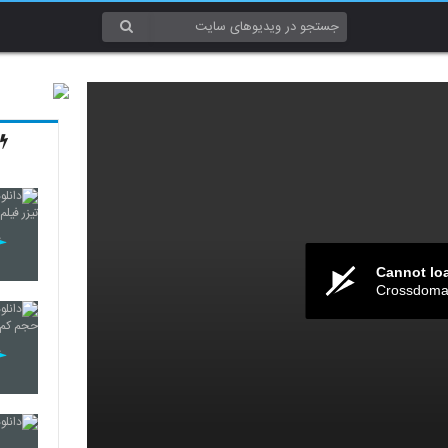
Cannot lo
Crossdomai