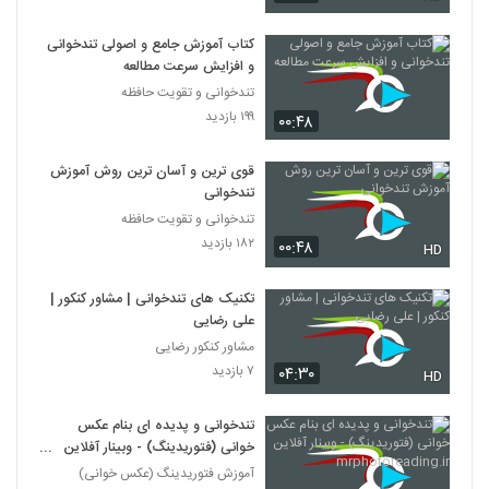
027052 - تندخوانی سری چهارم
۴۴۷ بازدید
52
کتاب آموزش جامع و اصولی تندخوانی
و افزایش سرعت مطالعه
تندخوانی و تقویت حافظه
027053 - تندخوانی سری چهارم
۱۹۹ بازدید
۳۷۴ بازدید
۰۰:۴۸
53
قوی ترین و آسان ترین روش آموزش
تندخوانی
تندخوانی و تقویت حافظه
۱۸۲ بازدید
۰۰:۴۸
HD
تکنیک های تندخوانی | مشاور کنکور |
علی رضایی
مشاور کنکور رضایی
۷ بازدید
۰۴:۳۰
HD
تندخوانی و پدیده ای بنام عکس
خوانی (فتوریدینگ) - وبینار آفلاین
mrphotoreading.ir
آموزش فتوریدینگ (عکس خوانی)