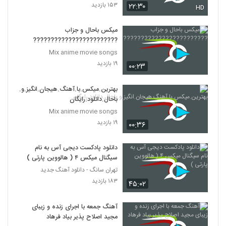
۱۵۳ بازدید
۲۲:۳۰
HD
میکس باحال و جزاب
????????????????????????
Mix anime movie songs
۱۹ بازدید
۰۰:۲۳
بهترین.میکس.با.آهنگ.هیجان.انگیز.و.
باحال.دانلود.رایگان
Mix anime movie songs
۱۹ بازدید
۰۰:۳۶
دانلود پادکست دیجی آس به نام
سیگنال میکس ۴ ( هالووین پارتی )
تهران سانگ - دانلود آهنگ جدید
۱۸۳ بازدید
۴۵:۰۲
آهنگ جمعه با اجرای زنده و زیبای
مجید اصلاح پذیر بیاد فرهاد