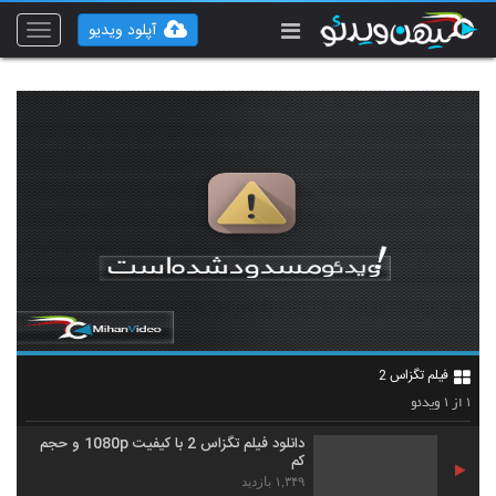
آپلود ویدیو
Toggle
vigation
فیلم تگزاس 2
۱
۱
از
ویدئو
دانلود فیلم تگزاس 2 با کیفیت 1080p و حجم
کم
۱,۳۴۹ بازدید