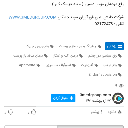
رفع دردهای مزمن عصبی ( مانند دیسک کمر )
شرکت دانش بنیان فن آوران سپید جامگان
WWW.3MEDGROUP.COM
تلفن : 02172478
پزشکی
لیفتینگ و جوانسازی پوست
رفع چین و چروک
رفع سیاهی دور چشم
درمان آکنه و اسکار
درمان منافذ باز پوست
رفع غبغب
آفرودیت
اندوآراف سابسیژن
Aphrodite
Endorf subcision
۹
3medgroup.com
دنبال کردن
۲۷ اردیبهشت ۱۴۰۱
دانلود
بیشتر
۰
۰