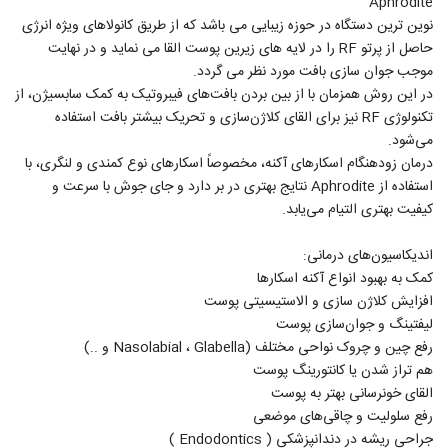
Aphrodite
نوین ترین دستگاه در حوزه زیبایی می باشد که از طریق کانولاهای ویژه انرژی
حاصل از پرتو RF را در لایه های زیرین پوست القا می نماید و در نهایت
موجب جوان سازی بافت مورد نظر می گردد.
در این روش همزمان با از بین بردن بافت‌های فیبروتیک به کمک سابسیژن، از
تکنولوژی RF نیز برای القای کلاژن‌سازی و تحریک بیشتر بافت استفاده
می‌شود.
درمان زودهنگام اسکارهای آکنه، مخصوصاً اسکارهای نوع کمندی و لنگری، با
استفاده از Aphrodite نتایج بهتری در بر دارد و جای جوش با سرعت و
کیفیت بهتری التیام می‌یابد.
اندیکاسیون‌های درمانی:
کمک به بهبود انواع آکنه اسکارها
افزایش کلاژن سازی و الاستیسیتی پوست
لیفتینگ و جوان‌سازی پوست
رفع چین و چروک نواحی مختلف (Nasolabial ، Glabella و ..)
هم تراز شدن یا کانتورینگ پوست
القای خونرسانی بهتر به پوست
رفع سلولیت و چاقی‌های موضعی
جراحی ریشه در دندانپزشکی ( Endodontics )