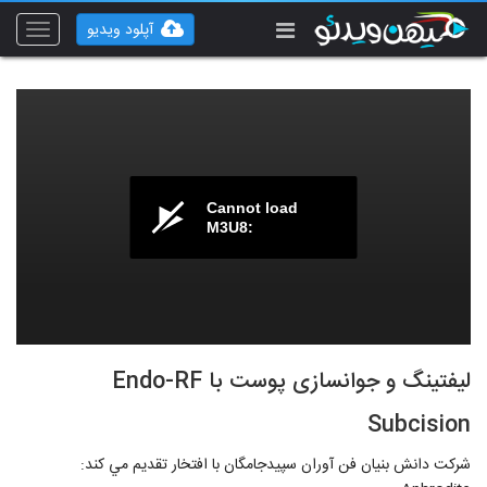
آپلود ویدیو
Toggle
vigation
Cannot load
M3U8:
لیفتینگ و جوانسازی پوست با Endo-RF
Subcision
شركت دانش بنيان فن آوران سپيدجامگان با افتخار تقديم مي كند: