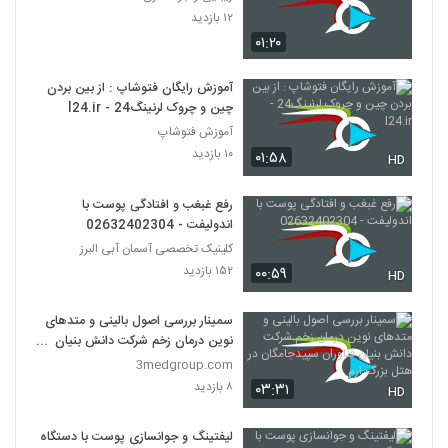
۱۲ بازدید
۰۱:۲۰
آموزش رایگان فتوشاپ : از بین بردن
چین و چروک لرنینگ24 - l24.ir
آموزش فتوشاپ
۱۰ بازدید
۰۱:۵۸
HD
رفع غبغب و افتادگی پوست با
اندولیفت - 02632402304
کلینیک تخصصی آسمان آبی البرز
۱۵۲ بازدید
۰۰:۵۹
HD
سمینار بررسی اصول بالینی و متدهای
نوین درمان زخم شرکت دانش بنیان
فناوران سپیدجامگان در هتل بزرگ ارم
3medgroup.com
۸ بازدید
۰۳:۳۱
HD
لیفتینگ و جوانسازی پوست با دستگاه