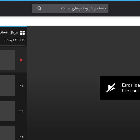
17
سریال افسانه
18
۴۶
۱۹
از
ویدئو
Error lo
20
File coul
21
22