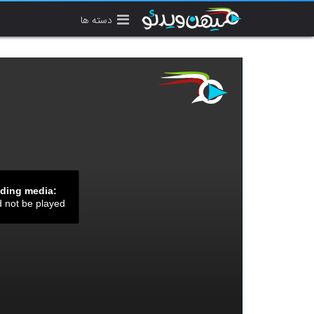
دسته ها
ading media:
d not be played