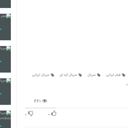
28
29
30
فیلم ایرانی
سریال
سریال کره ای
سریال ایرانی
31
گ
۶۶۱
32
۰
۰
33