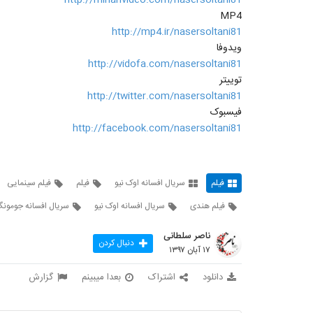
http://mihanvideo.com/nasersoltani81
MP4
http://mp4.ir/nasersoltani81
ویدوفا
http://vidofa.com/nasersoltani81
توییتر
http://twitter.com/nasersoltani81
فیسبوک
http://facebook.com/nasersoltani81
فیلم
سریال افسانه اوک نیو
فیلم
فیلم سینمایی
فیلم هندی
سریال افسانه اوک نیو
سریال افسانه جومون
ناصر سلطانی
دنبال کردن
۱۷ آبان ۱۳۹۷
دانلود
اشتراک
بعدا میبینم
گزارش