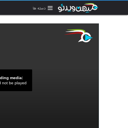
دسته ها
ading media:
d not be played