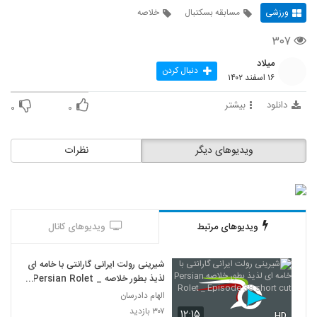
ورزشی
مسابقه بسکتبال
خلاصه
۳۰۷
میلاد
دنبال کردن
۱۶ اسفند ۱۴۰۲
دانلود
بیشتر
۰
۰
ویدیوهای دیگر
نظرات
ویدیوهای مرتبط
ویدیوهای کانال
شیرینی رولت ایرانی گارانتی با خامه ای
لذیذ بطور خلاصه Persian Rolet _
Episode 38 short cut
الهام دادرسان
۳۰۷ بازدید
۱۲:۱۵
HD