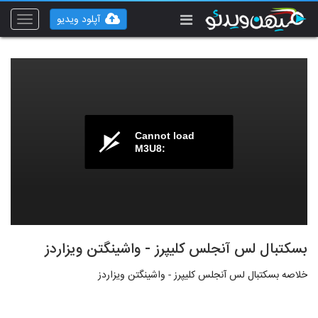
آپلود ویدیو
Toggle
vigation
Cannot load
M3U8:
بسکتبال لس آنجلس کلیپرز - واشینگتن ویزاردز
خلاصه بسکتبال لس آنجلس کلیپرز - واشینگتن ویزاردز