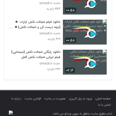
سایت simadl.ir
۳۵۴ بازدید
۰۰:۵۸
دانلود فیلم خجالت نکش اپارات ☻
(بچه درست کن و خجالت نکش)☻
دانلود فیلم خجالت نکش نماشا
سایت simadl.ir
۴۲۹ بازدید
۰۰:۵۸
دانلود رایگان خجالت نکش (سبنماپی)
فیلم ایرانی خجالت نکش کامل
سایت simadl.ir
۲۳۸ بازدید
۰۲:۱۶
صفحه اصلی
ورود به پنل کاربری
عضویت در سایت
قوانین سایت
درباره ما
تماس با ما
تمام حقوق سایت متعلق به میهن ویدئو می باشد.