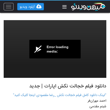
آپلود ویدیو
Toggle
vigation
Error loading
media:
دانلود فیلم خجالت نکش اپارات | جدید
"لینک دانلود کامل فیلم خجالت نکش _رضا مقصودی اینجا کلیک کنید"
احمد مهران‌فر
شبنم مقدمی