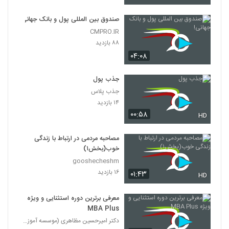
صندوق بین المللی پول و بانک جهانی!
CMPRO.IR
۸۸ بازدید
۰۴:۰۸
جذب پول
جذب پلاس
۱۴ بازدید
۰۰:۵۸
HD
مصاحبه مردمی در ارتباط با زندگی
خوب(بخش۱)
gooshecheshm
۱۶ بازدید
۰۱:۴۳
HD
معرفی برترین دوره استثنایی و ویژه
MBA Plus
دکتر امیرحسین مظاهری (موسسه آموزش عالی ثروت آفرینا