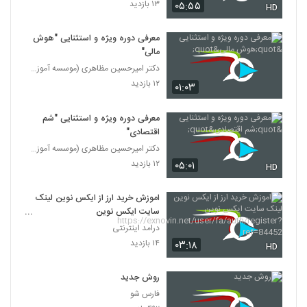
۱۳ بازدید
۰۵:۵۵
HD
معرفی دوره ویژه و استثنایی "هوش
مالی"
دکتر امیرحسین مظاهری (موسسه آموزش عالی ثروت آفرینا
۱۲ بازدید
۰۱:۰۳
معرفی دوره ویژه و استثنایی "شم
اقتصادی"
دکتر امیرحسین مظاهری (موسسه آموزش عالی ثروت آفرینا
۱۲ بازدید
۰۵:۰۱
HD
اموزش خرید ارز از ایکس نوین لینک
سایت ایکس نوین
https://exnovin.net/user/fa/au
درامد اینترنتی
th/register?ref=84452
۱۴ بازدید
۰۳:۱۸
HD
روش جدید
فارس شو