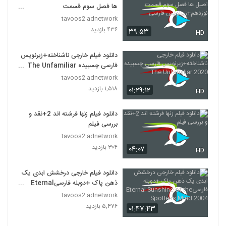
ها فصل سوم قسمت
نوزدهم+زیرنویس فارسی
tavoos2 adnetwork
۴۳۶ بازدید
۳۹:۵۳
HD
دانلود فیلم خارجی ناشناخته+زیرنویس
فارسی چسبیده The Unfamiliar
2020
tavoos2 adnetwork
۱,۵۱۸ بازدید
۰۱:۲۹:۱۲
HD
دانلود فیلم زنها فرشته اند 2+نقد و
بررسی فیلم
tavoos2 adnetwork
۳۰۴ بازدید
۰۴:۰۷
HD
دانلود فیلم خارجی درخشش ابدی یک
ذهن پاک +دوبله فارسیEternal
Sunshine of the Spotless
tavoos2 adnetwork
Mind 2004
۵,۴۷۶ بازدید
۰۱:۴۷:۴۳