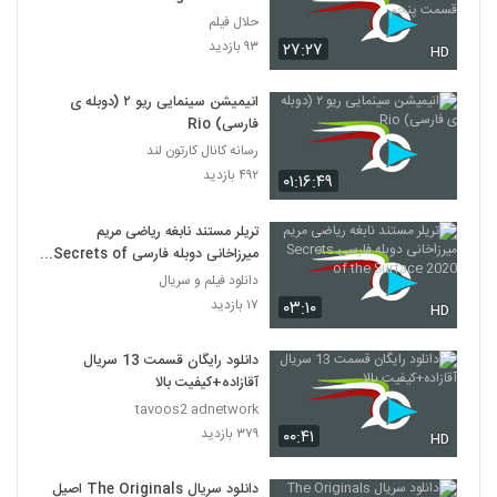
پنجم
حلال فیلم
۹۳ بازدید
۲۷:۲۷
HD
انیمیشن‌ سینمایی ریو ۲ (دوبله ی
فارسی) Rio
رسانه کانال کارتون لند
۴۹۲ بازدید
۰۱:۱۶:۴۹
تریلر مستند نابغه ریاضی مریم
میرزاخانی دوبله فارسی Secrets of
the Surface 2020
دانلود فیلم و سریال
۱۷ بازدید
۰۳:۱۰
HD
دانلود رایگان قسمت 13 سریال
آقازاده+کیفیت بالا
tavoos2 adnetwork
۳۷۹ بازدید
۰۰:۴۱
HD
دانلود سریال The Originals اصیل