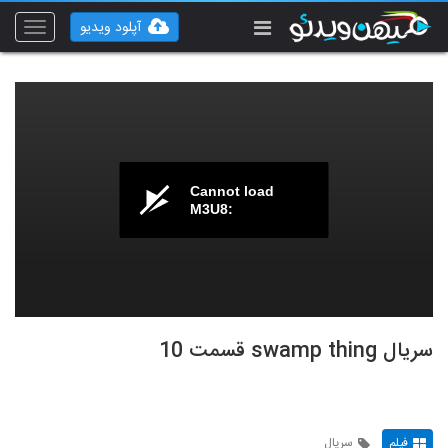
آپلود ویدیو
Toggle
vigation
Cannot load
M3U8:
سریال swamp thing قسمت 10
فیلم
سریال