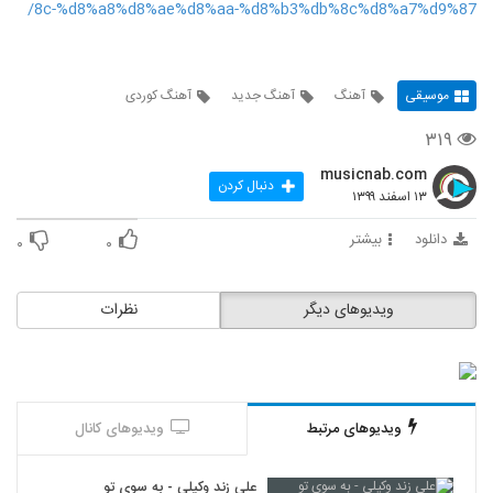
8c-%d8%a8%d8%ae%d8%aa-%d8%b3%db%8c%d8%a7%d9%87/
موسیقی
آهنگ
آهنگ جدید
آهنگ کوردی
۳۱۹
musicnab.com
دنبال کردن
۱۳ اسفند ۱۳۹۹
دانلود
بیشتر
۰
۰
ویدیوهای دیگر
نظرات
ویدیوهای مرتبط
ویدیوهای کانال
علی زند وکیلی - به سوی تو