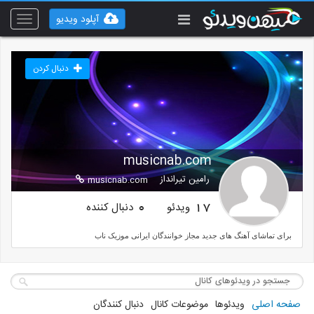
آپلود ویدیو
Toggle
vigation
دنبال کردن
musicnab.com
رامین تیرانداز
musicnab.com
ویدئو
دنبال کننده
0
17
برای تماشای آهنگ های جدید مجاز خوانندگان ایرانی موزیک ناب
صفحه اصلی
ویدئوها
موضوعات کانال
دنبال کنندگان