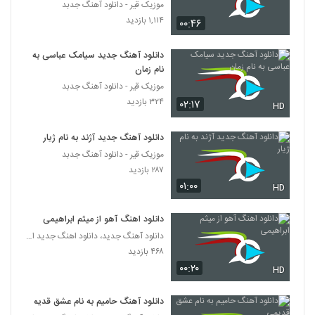
موزیک قیر - دانلود آهنگ جدبد
دانلود آهنگ خفه خون از محسن مهر
۱,۱۱۴ بازدید
۰۰:۴۶
۱,۴۱۲ بازدید
581
دانلود آهنگ جدید سیامک عباسی به
آهنگ یاسین ترکی بنام یه چیزی میگه نه
نام زمان
۱,۵۷۳ بازدید
582
موزیک قیر - دانلود آهنگ جدبد
۳۲۴ بازدید
۰۲:۱۷
HD
دانلود آهنگ مرتضی سرمدی آغلاما اورگیم
(Morteza Sarmadi Aghlama Urayim)
دانلود آهنگ جدید آژند به نام ژیار
583
۲,۲۸۸ بازدید
موزیک قیر - دانلود آهنگ جدبد
۲۸۷ بازدید
دانلود آهنگ حمید اصغری لو رفت (Hamid
۰۱:۰۰
Asghari Lo Raft)
HD
584
۱,۶۷۳ بازدید
دانلود اهنگ آهو از میثم ابراهیمی
موزیک زیبای اهل عاشقی از فرزاد فرخ
دانلود آهنگ جدید، دانلود اهنگ جدید ایرانی
۱,۷۹۵ بازدید
۴۶۸ بازدید
585
۰۰:۲۰
HD
آهنگ محمدرضا هدایتی بنام عطر تو
دانلود آهنگ حامیم به نام عشق قدیمی
۱,۰۰۰ بازدید
586