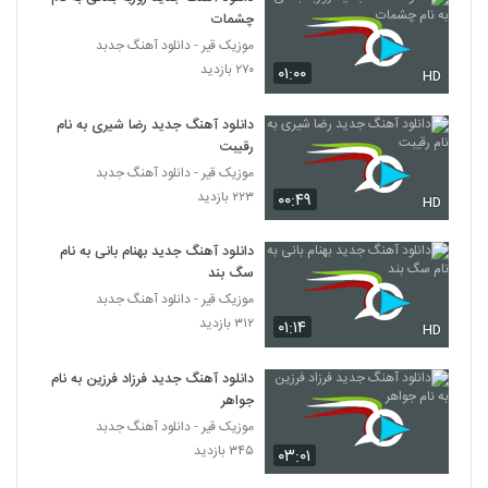
نام دختر من دنیای من
چشمات
592
۷,۱۴۱ بازدید
موزیک قیر - دانلود آهنگ جدبد
۲۷۰ بازدید
۰۱:۰۰
موزیک زیبای دیوانه جان از بابک مافی
HD
۱,۶۱۹ بازدید
593
دانلود آهنگ جدید رضا شیری به نام
رقیبت
افشین آذری آهنگ دلبری
موزیک قیر - دانلود آهنگ جدبد
۱,۹۸۵ بازدید
594
۲۲۳ بازدید
۰۰:۴۹
HD
موزیک زیبای با تو آرومم (رمیکس) از ماکان بند
دانلود آهنگ جدید بهنام بانی به نام
۳,۰۵۴ بازدید
سگ بند
595
موزیک قیر - دانلود آهنگ جدبد
۳۱۲ بازدید
۰۱:۱۴
HD
آهنگ ناصر زینعلی بنام فقط باش
۱,۳۱۷ بازدید
596
دانلود آهنگ جدید فرزاد فرزین به نام
جواهر
دانلود آهنگ مهدی تارخ دنیا دنیا (Mehdi
موزیک قیر - دانلود آهنگ جدبد
Tarokh Donya Donya)
۳۴۵ بازدید
597
۰۳:۰۱
۱,۵۵۹ بازدید