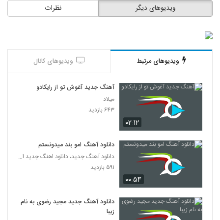
۴,۰۷۰ بازدید
ویدیوهای دیگر
نظرات
575
پرستو آهنگ حباب
۲,۵۴۲ بازدید
576
ویدیوهای مرتبط
ویدیوهای کانال
دانلود آهنگ علی یاسینی وای وای
۱,۷۵۷ بازدید
577
آهنگ جدید آغوش تو از رایکادو
میلاد
آهنگ عشق من از مجتبی دل زنده(پاپ)
۶۴۳ بازدید
۱,۵۵۳ بازدید
۰۲:۱۲
578
دانلود آهنگ امو بند میدونستم
موزیک زیبای مثل رویایی از محمد نیکپور
دانلود آهنگ جدید، دانلود اهنگ جدید ایرانی
۱,۲۷۱ بازدید
579
۵۹۱ بازدید
۰۰:۵۴
دانلود آهنگ علی رادمهر عسلم (Ali Radmehr
Asalam)
دانلود آهنگ جدید مجید رضوی به نام
580
۱,۵۰۱ بازدید
زیبا