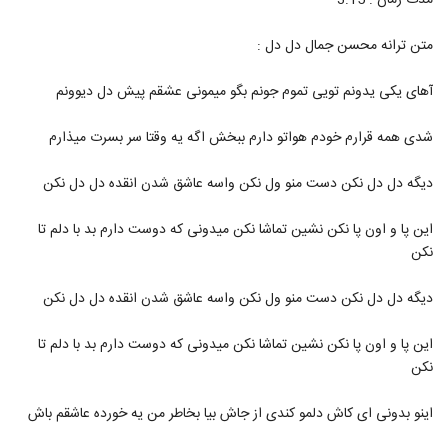
مدت زمان : 3:15
558
متن ترانه محسن جمال دل دل :
آهنگ علی عرب تبار بنام زندگی
۱,۸۵۰ بازدید
559
آهای یکی یدونم تویی تموم جونم بگو میمونی عشقم پیش دل دیوونم
شدی همه قرارم خودم هواتو دارم ببخش اگه یه وقتا سر بسرت میذارم
دانلود آهنگ مهدی اسدی میمیرم برات
۲,۴۲۶ بازدید
560
دیگه دل دل نکن دست منو ول نکن واسه عاشق شدن انقده دل دل نکن
دانلود آهنگ جدید و زیبای شایان اشراقی با نام
این پا و اون پا نکن نشین تماشا نکن میدونی که دوست دارم بد با دلم تا
مغرور
561
نکن
۱,۵۹۲ بازدید
دیگه دل دل نکن دست منو ول نکن واسه عاشق شدن انقده دل دل نکن
موزیک زیبای مقصر از اشوان
۸۹۱ بازدید
562
این پا و اون پا نکن نشین تماشا نکن میدونی که دوست دارم بد با دلم تا
نکن
دانلود آهنگ تو کی بودی آخه از علی عباسی
۲,۷۶۲ بازدید
563
اینو بدونی ای کاش دلمو کندی از جاش بیا بخاطر من یه خورده عاشقم باش