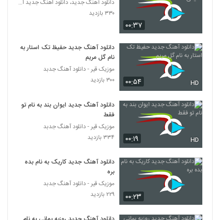
دانلود آهنگ جدید، دانلود اهنگ جدید ایرانی
۳۳۰ بازدید
موزیک زیبای عزیزم از حامد محضرنیا
۰۰:۳۷
۱,۵۷۱ بازدید
587
دانلود آهنگ جدید حفیظ تک استار به
نام گل مریم
Amin Karimi Ghermez Gooneh
موزیک قیر - دانلود آهنگ جدبد
۶۷۹ بازدید
588
۳۰۰ بازدید
۰۰:۵۴
HD
موزیک زیبای جون و دلی تو از محسن جمال
دانلود آهنگ جدید ایوان بند به نام تو
۲,۴۲۷ بازدید
589
فقط
موزیک قیر - دانلود آهنگ جدبد
آهنگ یه دنیا غم از فرهاد جواهر کلام(پاپ)
۳۳۴ بازدید
۰۰:۱۹
HD
۱,۵۱۰ بازدید
590
دانلود آهنگ جدید کاریک به نام بده
بره
دانلود آهنگ تابستون تنت از مهرشاد به همراه
موزیک قیر - دانلود آهنگ جدبد
متن ترانه
591
۲۲۹ بازدید
۱,۶۶۱ بازدید
۰۰:۲۳
دانلود آهنگ جدید و زیبای علیرضا بیرانوند با
دانلود آهنگ جدید روزبه بمانی به نام