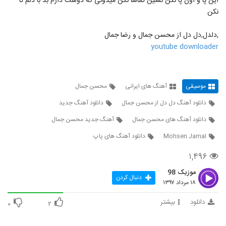
این پا و اون پا نکن نشین تماشا نکن میدونی که دوست دارم بد با دلم تا
نکن
Mohsen Bahmani Begi Nagi
۱,۳۰۳ بازدید
570
,دلدل,دل دل از محسن جمال و رضا جمال
youtube downloader
آهنگ خندیدن تو از علی هاشمی(پاپ)
۱,۱۶۰ بازدید
571
موسیقی
آهنگ های ایرانی
محسن جمال
موزیک زیبای لیلای من از ایمان غلامی
دانلود آهنگ دل دل از محسن جمال
دانلود آهنگ جدید
۱,۸۵۰ بازدید
572
دانلود آهنگ های محسن جمال
آهنگ جدید محسن جمال
Mohsen Jamal
دانلود آهنگ های پاپ
دانلود آهنگ تا ابد عاشقتم از امیرحسین نوشالی
به همراه متن ترانه
573
۱,۴۹۶
۱,۴۱۲ بازدید
موزیک 98
دنبال کردن
دانلود آهنگ جدید و زیبای فریان با نام آی
۱۸ مرداد ۱۳۹۷
دیوونه (رمیکس)
574
۳,۵۰۸ بازدید
دانلود
بیشتر
۰
۲
آهنگ تا اومدی (رمیکس) از امو باند(پاپ)