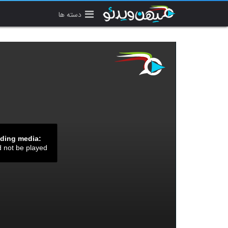
دسته ها
ading media:
d not be played