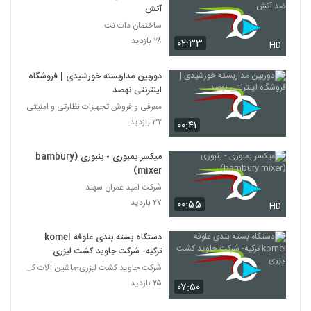
آتش
ساختمان دات نت
۲۸ بازدید
۰۲:۳۳
HD
دوربین مداربسته خورشیدی | فروشگاه
اینترنتی نهصد
معرفی و فروش تجهیزات نظارتی و امنیتی
۳۲ بازدید
۰۰:۴۱
میکسر بمبوری - بنبوری (bambury
mixer)
شرکت امید عمران سهند
۲۷ بازدید
۰۰:۵۵
HD
دستگاه بسته بندی علوفه komel
ترکیه- شرکت جاوید کشت لیزری
شرکت جاوید کشت لیزری-ماشین آلات کشاورزی مردانی
۲۵ بازدید
۰۷:۵۰