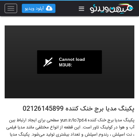
آپلود ویدیو
Toggle
vigation
Cannot load
M3U8:
پکینگ مدیا برج خنک کننده 02126145899
پکینگ مدیا برج خنک کننده yun.ir/lo7p64 سطحی برای ایجاد ارتباط بین
آب و هوا در کولینگ تاور است. این قطعه از انواع مختلفی مانند مدیا فیلمی
، نت اسپلش ، رندوم اسپلش و تعداد بیشتری تولید می‌شود. پکینگ مدیا