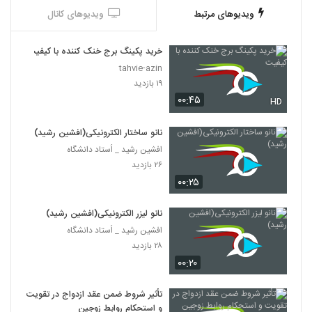
ویدیوهای مرتبط
ویدیوهای کانال
خرید پکینگ برج خنک کننده با کیفیت
tahvie-azin
۱۹ بازدید
۰۰:۴۵
HD
نانو ساختار الکترونیکی(افشین رشید)
افشین رشید _ اُستاد دانشگاه
۲۶ بازدید
۰۰:۲۵
نانو لیزر الکترونیکی(افشین رشید)
افشین رشید _ اُستاد دانشگاه
۲۸ بازدید
۰۰:۲۰
تأثیر شروط ضمن عقد ازدواج در تقویت
و استحکام روابط زوجین