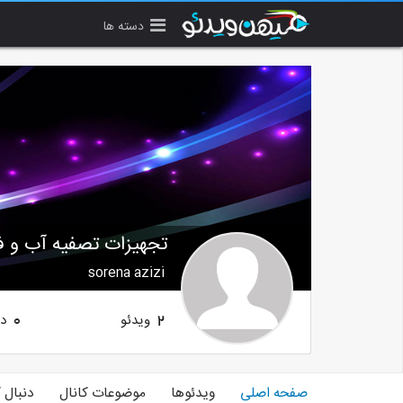
دسته ها
تجهیزات تصفیه آب و 
sorena azizi
ویدئو
دن
0
2
صفحه اصلی
ویدئوها
موضوعات کانال
دنبال 