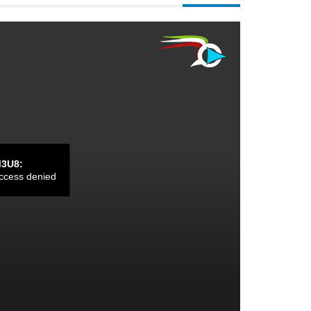
M3U8:
ccess denied