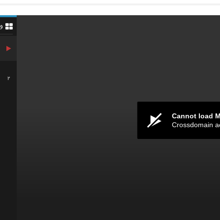
و
2
Cannot load 
Crossdomain a