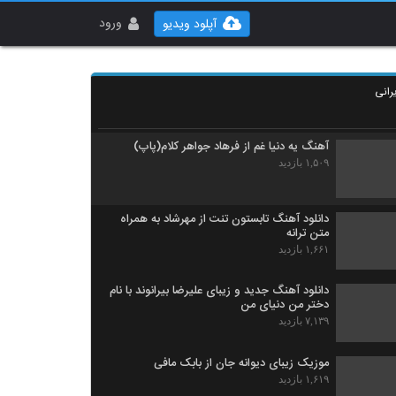
Amin Karimi Ghermez Gooneh
۶۷۸ بازدید
ورود
آپلود ویدیو
موزیک زیبای جون و دلی تو از محسن جمال
رانی
۲,۴۲۶ بازدید
آهنگ یه دنیا غم از فرهاد جواهر کلام(پاپ)
۱,۵۰۹ بازدید
دانلود آهنگ تابستون تنت از مهرشاد به همراه
متن ترانه
۱,۶۶۱ بازدید
دانلود آهنگ جدید و زیبای علیرضا بیرانوند با نام
دختر من دنیای من
۷,۱۳۹ بازدید
موزیک زیبای دیوانه جان از بابک مافی
۱,۶۱۹ بازدید