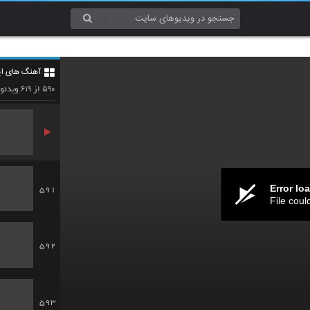
588
آهنگ های ای
589
۶۱۹
۵۹۰
از
ویدئو
Error lo
591
File coul
592
593