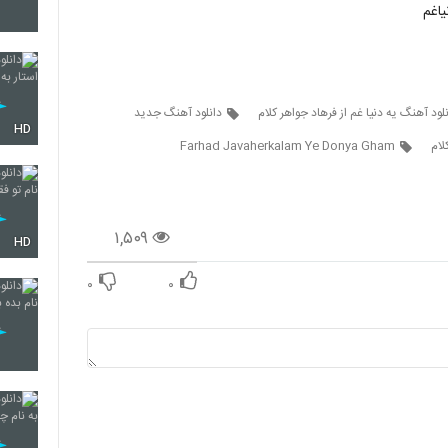
یاغم
605
لود آهنگ یه دنیا غم از فرهاد جواهر کلام
دانلود آهنگ جدید
HD
لام
Farhad Javaherkalam Ye Donya Gham
606
۱,۵۰۹
607
HD
۰
۰
608
609