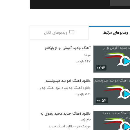
افشین آذری آهنگ دلبری
۱,۹۸۵ بازدید
ویدیوهای مرتبط
ویدیوهای کانال
موزیک زیبای با تو آرومم (رمیکس) از ماکان بند
۳,۰۵۴ بازدید
آهنگ جدید آغوش تو از رایکادو
میلاد
آهنگ ناصر زینعلی بنام فقط باش
۶۴۲ بازدید
۱,۳۱۷ بازدید
۰۲:۱۲
دانلود آهنگ امو بند میدونستم
دانلود آهنگ مهدی تارخ دنیا دنیا (Mehdi
دانلود آهنگ جدید، دانلود اهنگ جدید ایرانی
Tarokh Donya Donya)
۵۸۹ بازدید
۱,۵۵۸ بازدید
۰۰:۵۴
دانلود آهنگ لیلا از علیرضا قربانی
۲,۰۷۲ بازدید
دانلود آهنگ جدید مجید رضوی به
نام زیبا
موزیک قیر - دانلود آهنگ جدبد