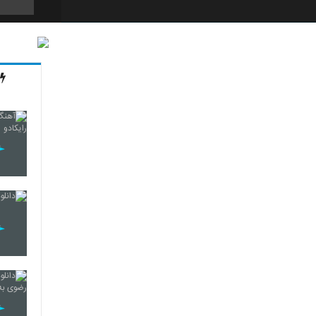
594
595
596
597
598