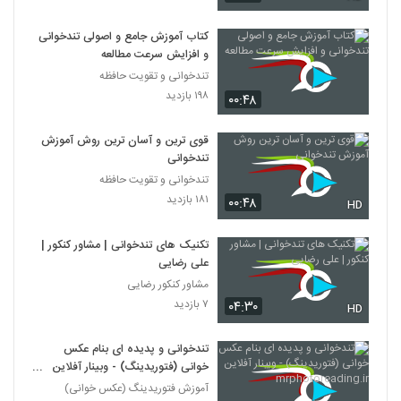
027053 - تندخوانی سری چهارم
۳۷۴ بازدید
53
کتاب آموزش جامع و اصولی تندخوانی
و افزایش سرعت مطالعه
تندخوانی و تقویت حافظه
۱۹۸ بازدید
۰۰:۴۸
قوی ترین و آسان ترین روش آموزش
تندخوانی
تندخوانی و تقویت حافظه
۱۸۱ بازدید
۰۰:۴۸
HD
تکنیک های تندخوانی | مشاور کنکور |
علی رضایی
مشاور کنکور رضایی
۷ بازدید
۰۴:۳۰
HD
تندخوانی و پدیده ای بنام عکس
خوانی (فتوریدینگ) - وبینار آفلاین
mrphotoreading.ir
آموزش فتوریدینگ (عکس خوانی)