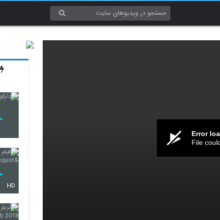
Error lo
File coul
HD