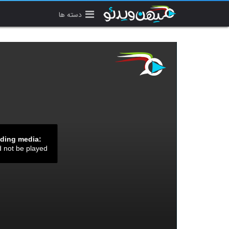
دسته ها
ading media:
d not be played