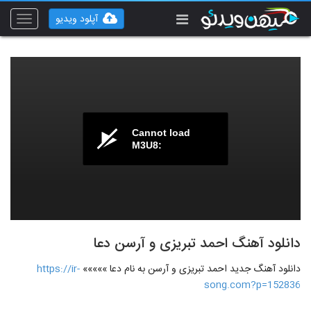
آپلود ویدیو
Toggle
vigation
Cannot load
M3U8:
دانلود آهنگ احمد تبریزی و آرسن دعا
دانلود آهنگ جدید احمد تبریزی و آرسن به نام دعا »»»»»
https://ir-
song.com?p=152836